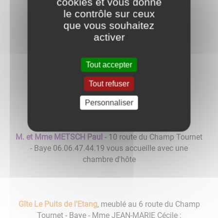
cookies et vous donne
le contrôle sur ceux
que vous souhaitez
activer
Tout accepter
Tout refuser
Personnaliser
M. et Mme METSCH Paul
- 10 route du Champ Tournet
- Baye 06.06.47.44.19 vous accueille avec une
chambre d'hôte
Gîte Le Puits de l'Etang
, meublé au 6 route du Champ
Tournet - Baye - Mme JEAN-MARIE Cécile :