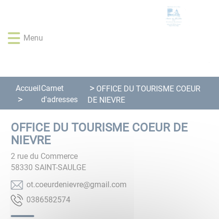
Lien
Lien
Lien
Lien
Panneau de gestion des cookies
d'accès
d'accès
d'accès
d'accès
rapide
rapide
rapide
rapide
Menu
au
au
à
au
menu
contenu
la
pied
principal
recherche
de
page
Accueil
Carnet
OFFICE DU TOURISME COEUR
d'adresses
DE NIEVRE
OFFICE DU TOURISME COEUR DE
NIEVRE
2 rue du Commerce
58330
SAINT-SAULGE
moc.liamg@erveinedrueoc.to
4752856830