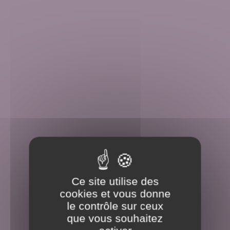
Ce site utilise des
cookies et vous donne
le contrôle sur ceux
que vous souhaitez